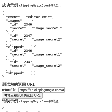
成功示例
解码至：
clippingMagicJson
{

  "event" : "editor-exit",

  "images" : [ {

    "id" : 2346,

    "secret" : "image_secret1"

  }, {

    "id" : 2347,

    "secret" : "image_secret2"

  } ],

  "clipped" : [ {

    "id" : 2346,

    "secret" : "image_secret1"

  }, {

    "id" : 2347,

    "secret" : "image_secret2"

  } ],

  "skipped" : [ ]

}
测试您的返回 URL
returnUrl:
将其发布到您的返回 URL
错误示例
解码至：
clippingMagicJson
{
