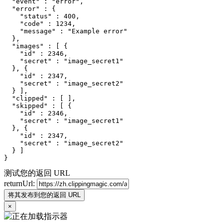
  "event" : "error",

  "error" : {

    "status" : 400,

    "code" : 1234,

    "message" : "Example error"

  },

  "images" : [ {

    "id" : 2346,

    "secret" : "image_secret1"

  }, {

    "id" : 2347,

    "secret" : "image_secret2"

  } ],

  "clipped" : [ ],

  "skipped" : [ {

    "id" : 2346,

    "secret" : "image_secret1"

  }, {

    "id" : 2347,

    "secret" : "image_secret2"

  } ]

}
测试您的返回 URL
returnUrl:
将其发布到您的返回 URL
×