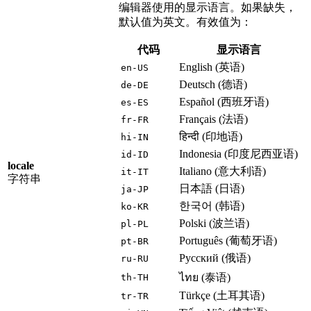
编辑器使用的显示语言。如果缺失，
默认值为英文。有效值为：
代码
显示语言
English (英语)
en-US
Deutsch (德语)
de-DE
Español (西班牙语)
es-ES
Français (法语)
fr-FR
हिन्दी (印地语)
hi-IN
Indonesia (印度尼西亚语)
id-ID
locale
Italiano (意大利语)
it-IT
字符串
日本語 (日语)
ja-JP
한국어 (韩语)
ko-KR
Polski (波兰语)
pl-PL
Português (葡萄牙语)
pt-BR
Русский (俄语)
ru-RU
ไทย (泰语)
th-TH
Türkçe (土耳其语)
tr-TR