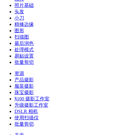
照片基础
头发
小刀
精修边缘
图形
扫描图
最后润色
处理模式
易贴设置
批量剪切
资源
产品摄影
服装摄影
珠宝摄影
$100 摄影工作室
升级摄影工作室
DSLR 相机
使用扫描仪
批量剪切