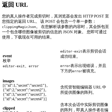
返回 URL
您的真人操作者完成剪切时，其浏览器会发出 HTTP POST 至
您指定的返回 URL。 该 POST 会包含一个单一参数：
。 在您解析该参数的内容时，其会拆包至
clippingMagicJson
一个包含哪些图像被剪切的信息的 JSON 对象。 您即可通过
使用
，下载现在可用的结果。
表示剪切会话
editor-exit
event
成功结束。
枚举
表示出现错误，并且
、
error
editor-exit
error
下方的
被填充。
error
images
[{"id":1,"secret":"secret1"},
含托管智能编辑器 URL 中
{"id":2,"secret":"secret2"},
所提供图像的阵列。
{"id":3,"secret":"secret3"},
{"id":4,"secret":"secret4"}]
含本次会话中实际剪切图像
clipped
的阵列，即真人操作者在编