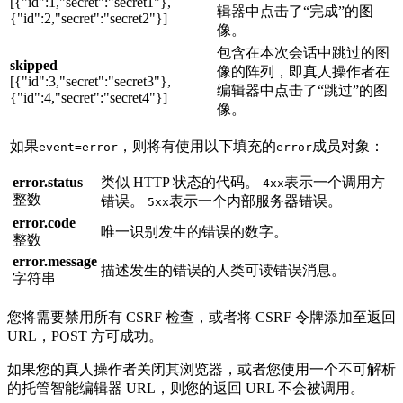
[{"id":1,"secret":"secret1"},
辑器中点击了“完成”的图
{"id":2,"secret":"secret2"}]
像。
包含在本次会话中跳过的图
skipped
像的阵列，即真人操作者在
[{"id":3,"secret":"secret3"},
编辑器中点击了“跳过”的图
{"id":4,"secret":"secret4"}]
像。
如果
，则将有使用以下填充的
成员对象：
event=error
error
error.status
类似 HTTP 状态的代码。
表示一个调用方
4xx
整数
错误。
表示一个内部服务器错误。
5xx
error.code
唯一识别发生的错误的数字。
整数
error.message
描述发生的错误的人类可读错误消息。
字符串
您将需要禁用所有 CSRF 检查，或者将 CSRF 令牌添加至返回
URL，POST 方可成功。
如果您的真人操作者关闭其浏览器，或者您使用一个不可解析
的托管智能编辑器 URL，则您的返回 URL 不会被调用。