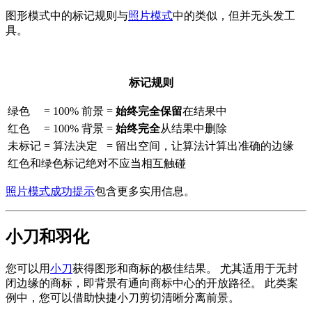
图形模式中的标记规则与
照片模式
中的类似，但并无头发工
具。
标记规则
绿色
=
100% 前景
=
始终完全保留
在结果中
红色
=
100% 背景
=
始终完全
从结果中删除
未标记
=
算法决定
=
留出空间，让算法计算出准确的边缘
红色
和
绿色
标记绝对不应当相互触碰
照片模式成功提示
包含更多实用信息。
小刀和羽化
您可以用
小刀
获得图形和商标的极佳结果。 尤其适用于无封
闭边缘的商标，即背景有通向商标中心的开放路径。 此类案
例中，您可以借助快捷小刀剪切清晰分离前景。