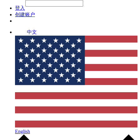
File Picker
File Picker
Paste Target
登入
创建账户
中文
English