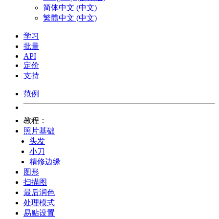
简体中文 (中文)
繁體中文 (中文)
学习
批量
API
定价
支持
范例
教程：
照片基础
头发
小刀
精修边缘
图形
扫描图
最后润色
处理模式
易贴设置