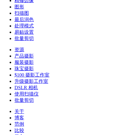
精修边缘
图形
扫描图
最后润色
处理模式
易贴设置
批量剪切
资源
产品摄影
服装摄影
珠宝摄影
$100 摄影工作室
升级摄影工作室
DSLR 相机
使用扫描仪
批量剪切
关于
博客
范例
比较