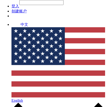
File Picker
File Picker
Paste Target
登入
创建账户
中文
English